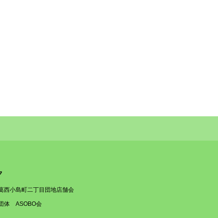
ク
葛西小島町二丁目団地店舗会
団体 ASOBO会