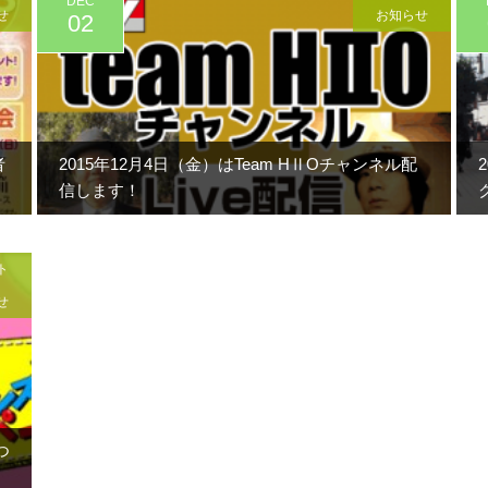
DEC
せ
お知らせ
02
者
2015年12月4日（金）はTeam HⅡOチャンネル配
信します！
ト
せ
つ