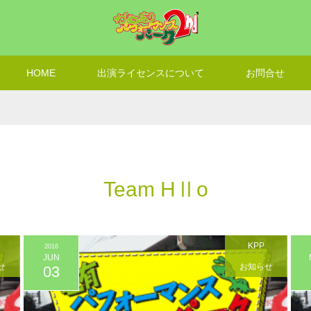
HOME
出演ライセンスについて
お問合せ
Team HⅡo
KPP
2016
JUN
せ
お知らせ
03