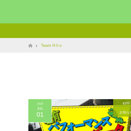
ホーム
Team HⅡo
KPP
2016
JUL
お知ら
01