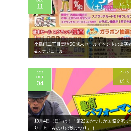
DEC
お知ら
11
小島町二丁目団地SC歳末セールイベントの出演
&スケジュール
イベン
2015
OCT
お知ら
04
10月4日（日）は！「第22回かつしか国際交流ま
り」と「みのりの秋まつり」！