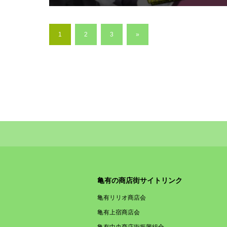
1
2
3
»
亀有の商店街サイトリンク
亀有リリオ商店会
亀有上宿商店会