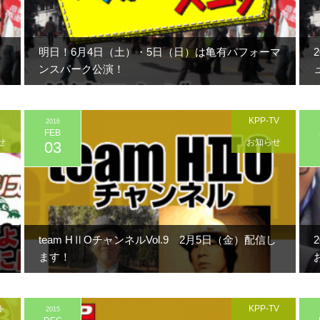
明日！6月4日（土）・5日（日）は亀有パフォーマ
ンスパーク公演！
KPP-TV
2016
FEB
せ
お知らせ
03
team HⅡOチャンネルVol.9 2月5日（金）配信し
ます！
ト
KPP-TV
2015