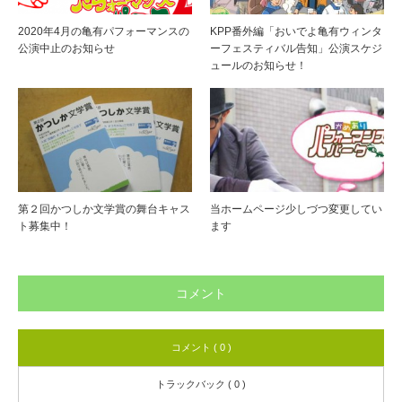
2020年4月の亀有パフォーマンスの
KPP番外編「おいでよ亀有ウィンタ
公演中止のお知らせ
ーフェスティバル告知」公演スケジ
ュールのお知らせ！
第２回かつしか文学賞の舞台キャス
当ホームページ少しづつ変更してい
ト募集中！
ます
コメント
コメント ( 0 )
トラックバック ( 0 )