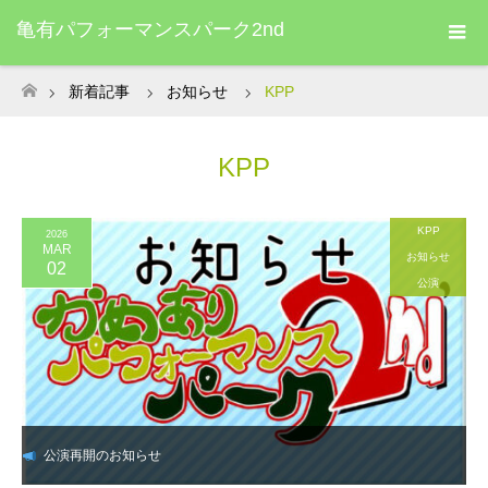
亀有パフォーマンスパーク2nd
新着記事
お知らせ
KPP
ホーム
KPP
KPP
2026
MAR
お知らせ
02
公演
公演再開のお知らせ