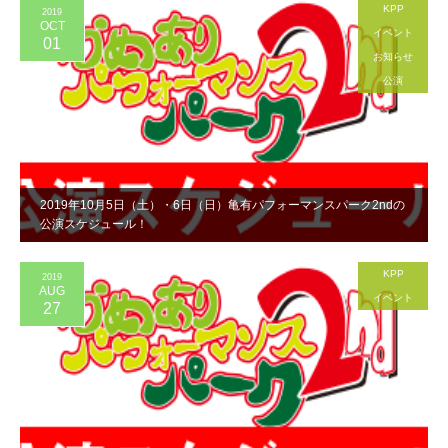
KPP
2019
OCT
イベント
01
お知らせ
公演
2019年10月5日（土）・6日（日）亀有パフォーマンスパーク2ndの
公演スケジュール！
KPP
2019
AUG
イベント
27