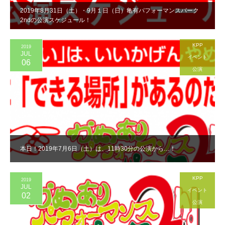
2019年8月31日（土）・9月１日（日）亀有パフォーマンスパーク
2ndの公演スケジュール！
KPP
2019
JUL
イベント
06
公演
本日！2019年7月6日（土）は、11時30分の公演から…！
KPP
2019
JUL
イベント
02
公演