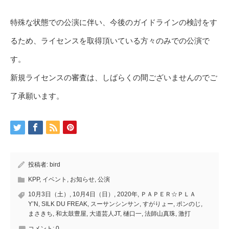
特殊な状態での公演に伴い、今後のガイドラインの検討をす
るため、ライセンスを取得頂いている方々のみでの公演で
す。
新規ライセンスの審査は、しばらくの間ございませんのでご
了承願います。
投稿者:
bird
KPP
,
イベント
,
お知らせ
,
公演
10月3日（土）
,
10月4日（日）
,
2020年
,
ＰＡＰＥＲ☆ＰＬＡ
Y’N
,
SILK DU FREAK
,
スーサンシンサン
,
すがりょー
,
ポンのじ
,
まさきち
,
和太鼓豊屋
,
大道芸人JT
,
樋口一
,
法師山真珠
,
激打
コメント:
0