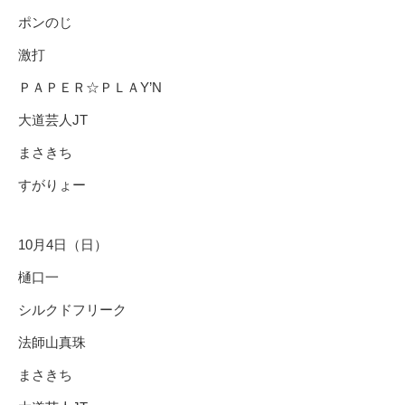
ポンのじ
激打
ＰＡＰＥＲ☆ＰＬＡY’N
大道芸人JT
まさきち
すがりょー
10月 4日（日）
樋口一
シルクドフリーク
法師山真珠
まさきち