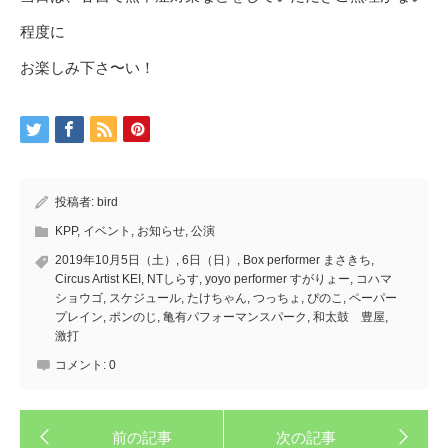
程度に
お楽しみ下さ〜い！
投稿者:
bird
KPP
,
イベント
,
お知らせ
,
公演
2019年10月5日（土）
,
6日（日）
,
Box performer まさきち
,
Circus Artist KEI
,
NTしらす
,
yoyo performer すがりょー
,
コハマ
ショウゴ
,
スケジュール
,
たけちゃん
,
つっちょ
,
ぴのこ
,
ペーパー
プレイン
,
ポンのじ
,
亀有パフォーマンスパーク
,
和太鼓 豊屋
,
激打
コメント:
0