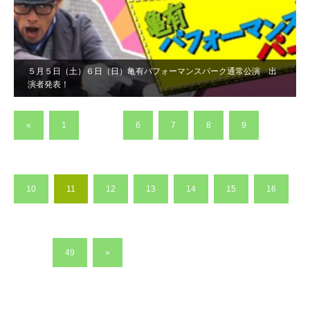
５月５日（土）６日（日）亀有パフォーマンスパーク通常公演 出
演者発表！
«
1
…
6
7
8
9
10
11
12
13
14
15
16
…
49
»