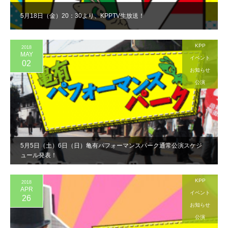
5月18日（金）20：30より、KPPTV生放送！
KPP
2018
MAY
イベント
02
お知らせ
公演
5月5日（土）6日（日）亀有パフォーマンスパーク通常公演スケジ
ュール発表！
KPP
2018
APR
イベント
26
お知らせ
公演