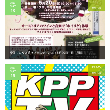
イベント
2018
MAY
お知らせ
18
柴又フロリズ通りフェスティバル！5月20日（日）開催！
KPP-TV
2018
MAY
お知らせ
16