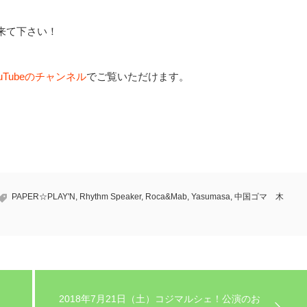
来て下さい！
ouTubeのチャンネル
でご覧いただけます。
PAPER☆PLAY'N
,
Rhythm Speaker
,
Roca&Mab
,
Yasumasa
,
中国ゴマ 木
2018年7月21日（土）コジマルシェ！公演のお