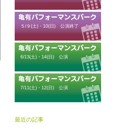
５/９(土)・10(日) 公演終了
6/13(土)・14(日) 公演
7/11(土)・12(日) 公演
最近の記事