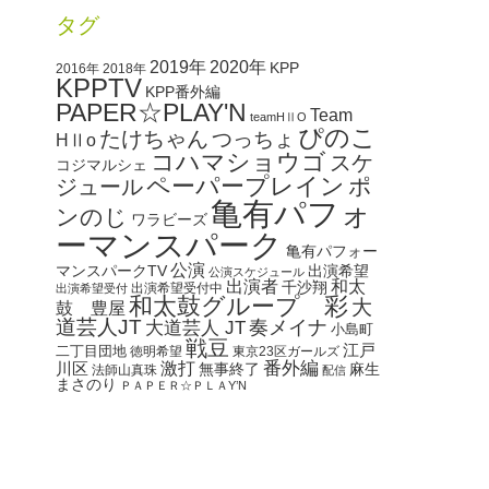
タグ
2020年
2019年
KPP
2016年
2018年
KPPTV
KPP番外編
PAPER☆PLAY'N
Team
teamHⅡO
ぴのこ
たけちゃん
つっちょ
HⅡo
コハマショウゴ
スケ
コジマルシェ
ペーパープレイン
ポ
ジュール
亀有パフォ
ンのじ
ワラビーズ
ーマンスパーク
亀有パフォー
公演
マンスパークTV
出演希望
公演スケジュール
出演者
和太
千沙翔
出演希望受付中
出演希望受付
和太鼓グループ 彩
大
鼓 豊屋
道芸人JT
奏メイナ
大道芸人 JT
小島町
戦豆
江戸
二丁目団地
徳明希望
東京23区ガールズ
番外編
川区
激打
無事終了
麻生
法師山真珠
配信
まさのり
ＰＡＰＥＲ☆ＰＬＡY’N