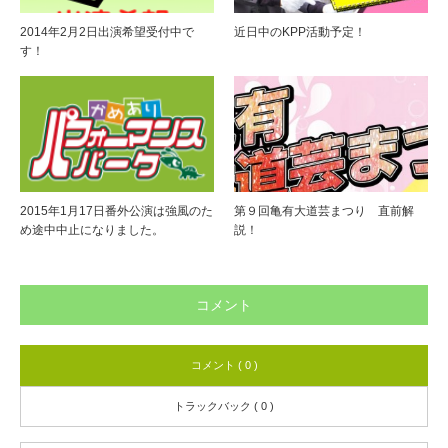
2014年2月2日出演希望受付中で
近日中のKPP活動予定！
す！
2015年1月17日番外公演は強風のた
第９回亀有大道芸まつり 直前解
め途中中止になりました。
説！
コメント
コメント ( 0 )
トラックバック ( 0 )