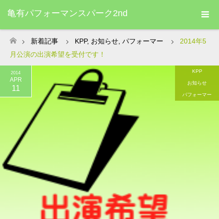
亀有パフォーマンスパーク2nd
新着記事
KPP
,
お知らせ
,
パフォーマー
2014年5
ホーム
月公演の出演希望を受付です！
KPP
2014
APR
お知らせ
11
パフォーマー