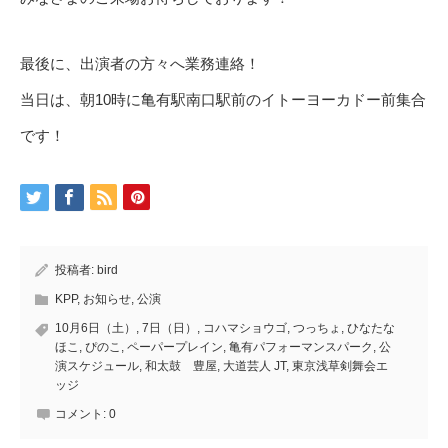
最後に、出演者の方々へ業務連絡！
当日は、朝10時に亀有駅南口駅前のイトーヨーカドー前集合
です！
投稿者:
bird
KPP
,
お知らせ
,
公演
10月6日（土）
,
7日（日）
,
コハマショウゴ
,
つっちょ
,
ひなたな
ほこ
,
ぴのこ
,
ペーパープレイン
,
亀有パフォーマンスパーク
,
公
演スケジュール
,
和太鼓 豊屋
,
大道芸人 JT
,
東京浅草剣舞会エ
ッジ
コメント:
0