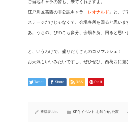
ご当地キャラの皆も、来てくれますよ。
江戸川区葛西の非公認キャラ「
レオナルド
」と、子
ステージだけじゃなくて、会場各所を回ると思いま
あ。うちの、ぴのこも多分、会場各所、回ると思い
と、いうわけで、盛りだくさんのコジマルシェ！
お天気もいいみたいですし、ぜひぜひ、西葛西に遊
Tweet
Share
RSS
Pin it
投稿者:
bird
KPP
,
イベント
,
お知らせ
,
公演