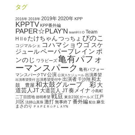
タグ
2020年
2019年
KPP
2016年
2018年
KPPTV
KPP番外編
PAPER☆PLAY'N
Team
teamHⅡO
ぴのこ
たけちゃん
つっちょ
HⅡo
コハマショウゴ
スケ
コジマルシェ
ペーパープレイン
ポ
ジュール
亀有パフォ
ンのじ
ワラビーズ
ーマンスパーク
亀有パフォー
公演
マンスパークTV
出演希望
公演スケジュール
出演者
和太
千沙翔
出演希望受付中
出演希望受付
和太鼓グループ 彩
大
鼓 豊屋
道芸人JT
奏メイナ
大道芸人 JT
小島町
戦豆
江戸
二丁目団地
徳明希望
東京23区ガールズ
番外編
川区
激打
無事終了
麻生
法師山真珠
配信
まさのり
ＰＡＰＥＲ☆ＰＬＡY’N