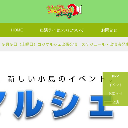
HOME
出演ライセンスについて
お問合せ
９月９日（土曜日）コジマルシェ出張公演 スケジュール・出演者発
KPP
イベント
お知らせ
公演