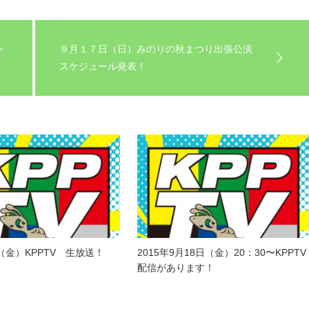
ト
９月１７日（日）みのりの秋まつり出張公演
スケジュール発表！
金）KPPTV 生放送！
2015年9月18日（金）20：30〜KPPTV
配信があります！