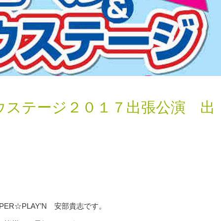
ウステージ２０１７出張公演 出
R☆PLAY’N 安部貴志です。