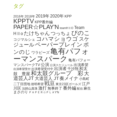
タグ
2020年
2019年
KPP
2016年
2018年
KPPTV
KPP番外編
PAPER☆PLAY'N
Team
teamHⅡO
ぴのこ
たけちゃん
つっちょ
HⅡo
コハマショウゴ
スケ
コジマルシェ
ペーパープレイン
ポ
ジュール
亀有パフォ
ンのじ
ワラビーズ
ーマンスパーク
亀有パフォー
公演
マンスパークTV
出演希望
公演スケジュール
出演者
和太
千沙翔
出演希望受付中
出演希望受付
和太鼓グループ 彩
大
鼓 豊屋
道芸人JT
奏メイナ
大道芸人 JT
小島町
戦豆
江戸
二丁目団地
徳明希望
東京23区ガールズ
番外編
川区
激打
無事終了
麻生
法師山真珠
配信
まさのり
ＰＡＰＥＲ☆ＰＬＡY’N