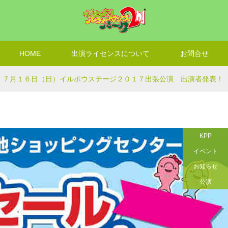
HOME
出演ライセンスについて
お問合せ
７月１６日（日）イルボウステージ２０１７出張公演 出演者発表！
KPP
イベント
お知らせ
公演