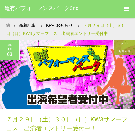
亀有パフォーマンスパーク2nd
新着記事
KPP
,
お知らせ
７月２９日（土）３０
ホーム
日（日）KW3サマーフェス 出演者エントリー受付中！
KPP
2017
JUL
お知らせ
03
７月２９日（土）３０日（日）KW3サマーフ
ェス 出演者エントリー受付中！