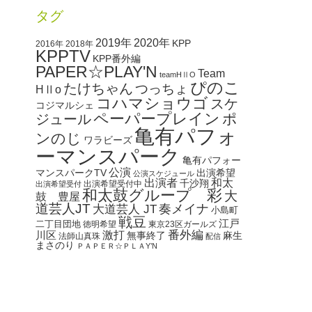
タグ
2020年
2019年
KPP
2016年
2018年
KPPTV
KPP番外編
PAPER☆PLAY'N
Team
teamHⅡO
ぴのこ
たけちゃん
つっちょ
HⅡo
コハマショウゴ
スケ
コジマルシェ
ペーパープレイン
ポ
ジュール
亀有パフォ
ンのじ
ワラビーズ
ーマンスパーク
亀有パフォー
公演
マンスパークTV
出演希望
公演スケジュール
出演者
和太
千沙翔
出演希望受付中
出演希望受付
和太鼓グループ 彩
大
鼓 豊屋
道芸人JT
奏メイナ
大道芸人 JT
小島町
戦豆
江戸
二丁目団地
徳明希望
東京23区ガールズ
番外編
川区
激打
無事終了
麻生
法師山真珠
配信
まさのり
ＰＡＰＥＲ☆ＰＬＡY’N