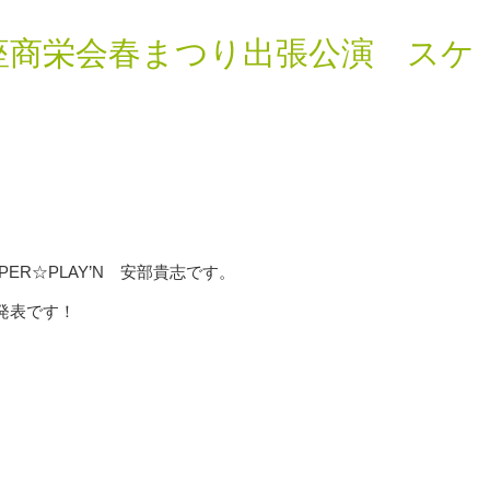
座商栄会春まつり出張公演 スケ
R☆PLAY’N 安部貴志です。
発表です！
。