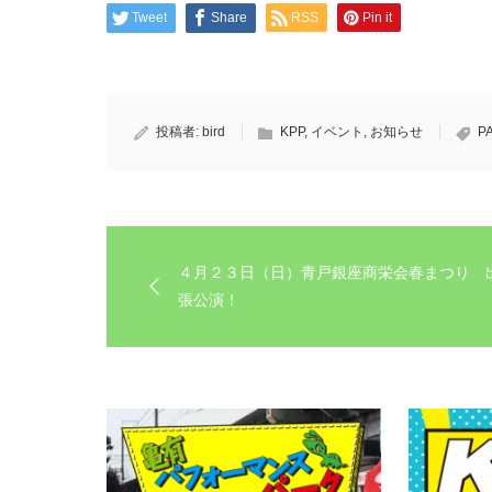
Tweet
Share
RSS
Pin it
投稿者:
bird
KPP
,
イベント
,
お知らせ
P
４月２３日（日）青戸銀座商栄会春まつり 
張公演！