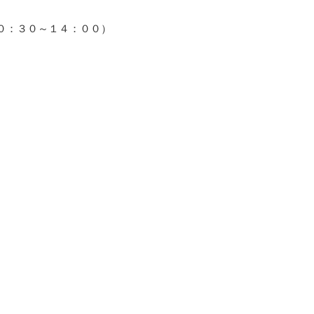
０：３０～１４：００）