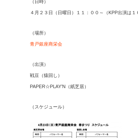
（日時）
４月２３日（日曜日）１１：００～（KPP出演は１
（場所）
青戸銀座商栄会
（出演）
戦豆（猿回し）
PAPER☆PLAY’N（紙芝居）
（スケジュール）