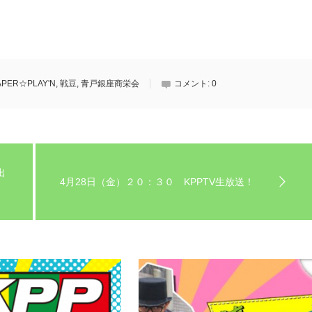
APER☆PLAY'N
,
戦豆
,
青戸銀座商栄会
コメント:
0
出
4月28日（金）２０：３０ KPPTV生放送！