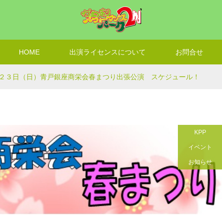
HOME
出演ライセンスについて
お問合せ
２３日（日）青戸銀座商栄会春まつり出張公演 スケジュール！
KPP
イベント
お知らせ