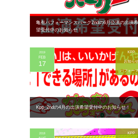
亀有パフォーマンスパーク2ndの6月公演の出演
望受付中のお知らせ！
KPP
2019
FEB
お知ら
17
パフォー
Kpp_2ndの4月の出演希望受付中のお知らせ！
KPP
2018