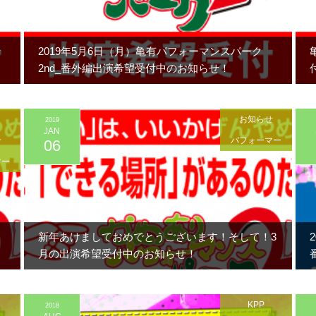
希
2019年5月6日（月）亀有パフォーマンスパーク
2nd_番外編出演希望受付中のお知らせ！
お知らせ
2019
JAN
せ
パフォーマー
06
マー
新年あけましておめでとうございます！そして！3
月の出演希望受付中のお知らせ！
KPP
2018