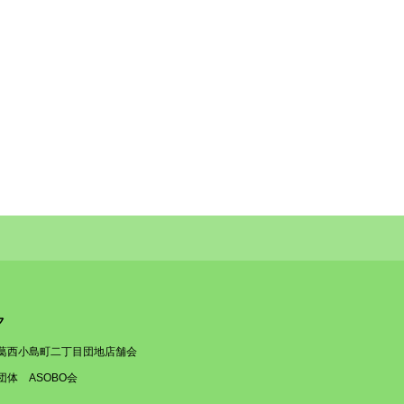
ク
葛西小島町二丁目団地店舗会
団体 ASOBO会