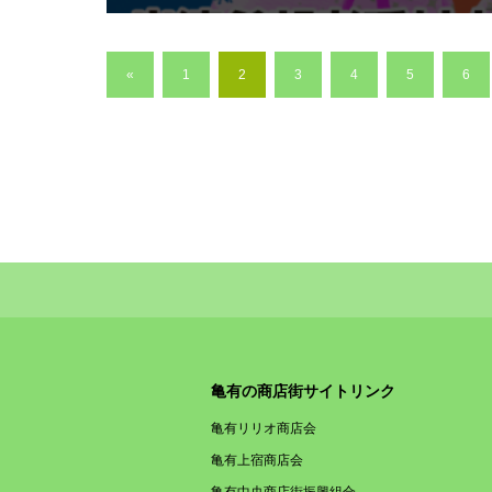
«
1
2
3
4
5
6
亀有の商店街サイトリンク
亀有リリオ商店会
亀有上宿商店会