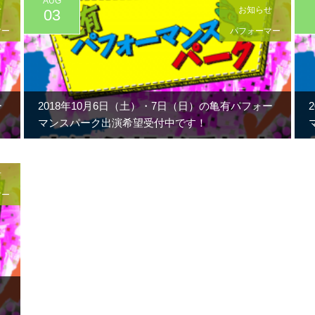
AUG
せ
お知らせ
03
マー
パフォーマー
ー
2018年10月6日（土）・7日（日）の亀有パフォー
マンスパーク出演希望受付中です！
せ
マー