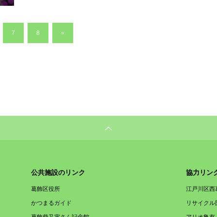
7
8
»
公共施設のリンク
協力リン
葛飾区役所
江戸川区西
かつまるガイド
リサイクル