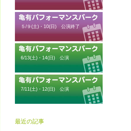
５/９(土)・10(日) 公演終了
6/13(土)・14(日) 公演
7/11(土)・12(日) 公演
最近の記事