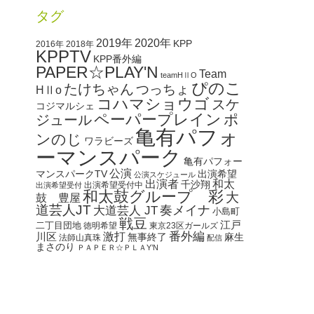
タグ
2020年
2019年
KPP
2016年
2018年
KPPTV
KPP番外編
PAPER☆PLAY'N
Team
teamHⅡO
ぴのこ
たけちゃん
つっちょ
HⅡo
コハマショウゴ
スケ
コジマルシェ
ペーパープレイン
ポ
ジュール
亀有パフォ
ンのじ
ワラビーズ
ーマンスパーク
亀有パフォー
公演
マンスパークTV
出演希望
公演スケジュール
出演者
和太
千沙翔
出演希望受付中
出演希望受付
和太鼓グループ 彩
大
鼓 豊屋
道芸人JT
奏メイナ
大道芸人 JT
小島町
戦豆
江戸
二丁目団地
徳明希望
東京23区ガールズ
番外編
川区
激打
無事終了
麻生
法師山真珠
配信
まさのり
ＰＡＰＥＲ☆ＰＬＡY’N