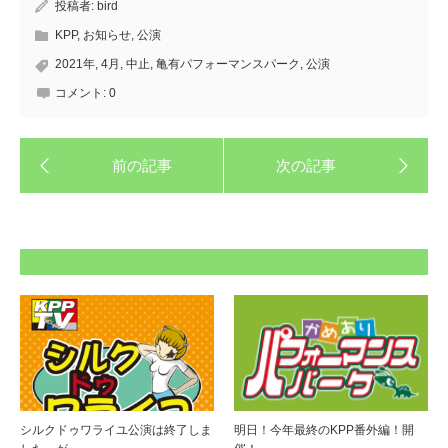
投稿者:
bird
KPP
,
お知らせ
,
公演
2021年
,
4月
,
中止
,
亀有パフォーマンスパーク
,
公演
コメント:
0
シルクドゥワライユ公演は終了しま
明日！今年最終のKPP番外編！開