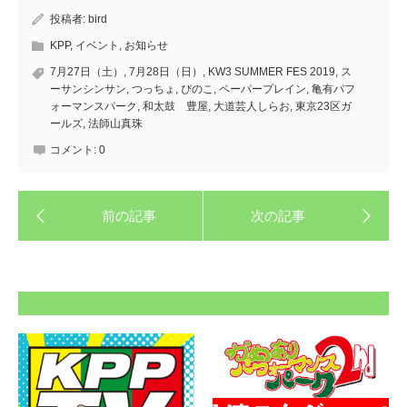
投稿者:
bird
KPP
,
イベント
,
お知らせ
7月27日（土）
,
7月28日（日）
,
KW3 SUMMER FES 2019
,
ス
ーサンシンサン
,
つっちょ
,
ぴのこ
,
ペーパープレイン
,
亀有パフ
ォーマンスパーク
,
和太鼓 豊屋
,
大道芸人しらお
,
東京23区ガ
ールズ
,
法師山真珠
コメント:
0