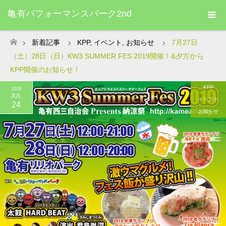
亀有パフォーマンスパーク2nd
新着記事
KPP
,
イベント
,
お知らせ
7月27日
ホーム
（土）28日（日）KW3 SUMMER FES 2019開催！&夕方から
KPP開催のお知らせ！
KPP
2019
JUL
イベント
24
お知らせ