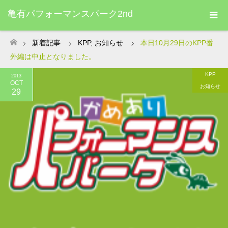
亀有パフォーマンスパーク2nd
新着記事
KPP
,
お知らせ
本日10月29日のKPP番
ホーム
外編は中止となりました。
KPP
2013
OCT
お知らせ
29