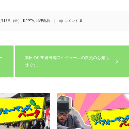
9月18日（金）
,
KPPTV
,
LIVE配信
コメント:
0
ー
本日のKPP番外編スケジュールの変更のお知ら
せです。