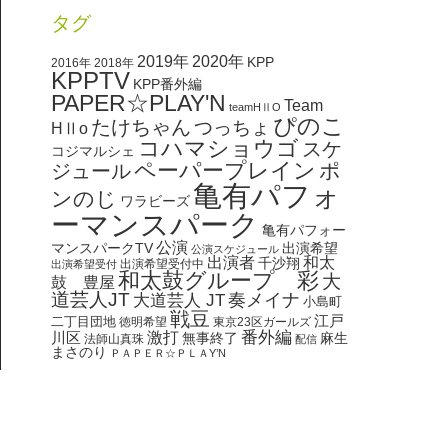
タグ
2020年
2019年
KPP
2016年
2018年
KPPTV
KPP番外編
PAPER☆PLAY'N
Team
teamHⅡO
ぴのこ
たけちゃん
つっちょ
HⅡo
コハマショウゴ
スケ
コジマルシェ
ペーパープレイン
ポ
ジュール
亀有パフォ
ンのじ
ワラビーズ
ーマンスパーク
亀有パフォー
公演
マンスパークTV
出演希望
公演スケジュール
出演者
和太
千沙翔
出演希望受付中
出演希望受付
和太鼓グループ 彩
大
鼓 豊屋
道芸人JT
奏メイナ
大道芸人 JT
小島町
戦豆
江戸
二丁目団地
徳明希望
東京23区ガールズ
番外編
川区
激打
無事終了
麻生
法師山真珠
配信
まさのり
ＰＡＰＥＲ☆ＰＬＡY’N