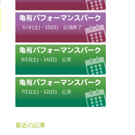
５/９(土)・10(日) 公演終了
6/13(土)・14(日) 公演
7/11(土)・12(日) 公演
最近の記事