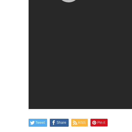
Tweet
Share
RSS
Pin it