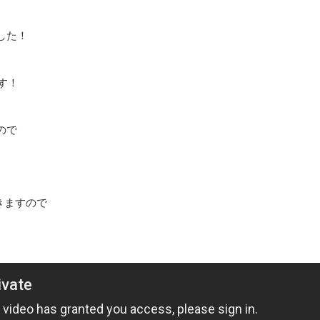
した！
ます！
ので
きますので