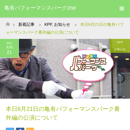
亀有パフォーマンスパーク2nd
新着記事
KPP
,
お知らせ
本日6月21日の亀有パフ
ホーム
ォーマンスパーク番外編の公演について
KPP
2015
JUN
お知らせ
21
本日6月21日の亀有パフォーマンスパーク番
外編の公演について