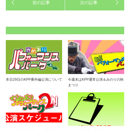
本日29日のKPP番外編公演について
今週末はKPP通常公演＆みのりの秋
まつり