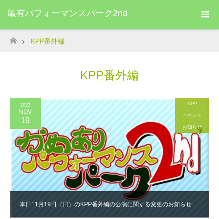
亀有パフォーマンスパーク2nd
KPP番外編
ホーム
KPP番外編
KPP
2023
NOV
イベント
19
お知らせ
本日11月19日（日）のKPP番外編の公演に関する変更のお知らせ