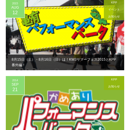
KPP
2015
AUG
イベント
12
お知らせ
8月15日（土）・8月16日（日）は！KW3サマーフェス2015とKPP
番外編！
KPP
2014
SEP
お知らせ
21