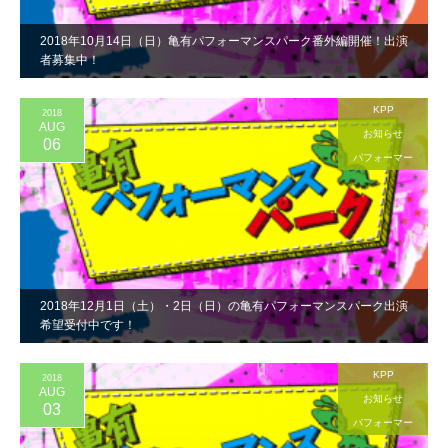
2018年10月14日（日）亀有パフォーマンスパーク番外編開催！出演
者募集中！
KPP
2018
AUG
お知らせ
06
パフォーマー
2018年12月1日（土）・2日（日）の亀有パフォーマンスパーク出演
希望受付中です！
KPP
2018
AUG
お知らせ
03
パフォーマー