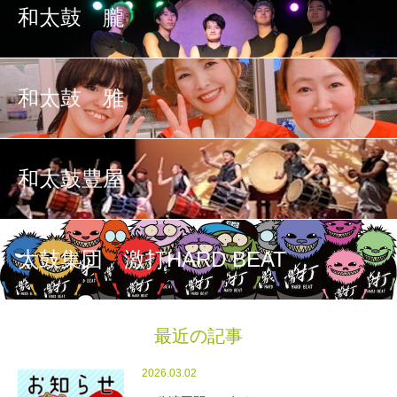
和太鼓 朧
和太鼓 雅
和太鼓豊屋
太鼓集団 激打HARD BEAT
最近の記事
2026.03.02