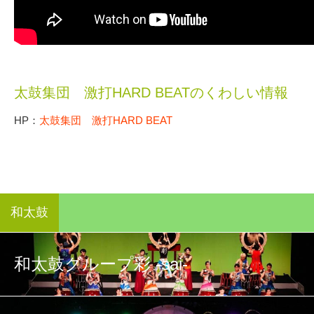
太鼓集団 激打HARD BEATのくわしい情報
HP：
太鼓集団 激打HARD BEAT
和太鼓
和太鼓グループ彩 -sai-