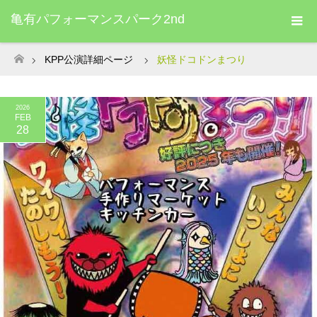
亀有パフォーマンスパーク2nd
KPP公演詳細ページ
妖怪ドコドンまつり
ホーム
2026
FEB
28