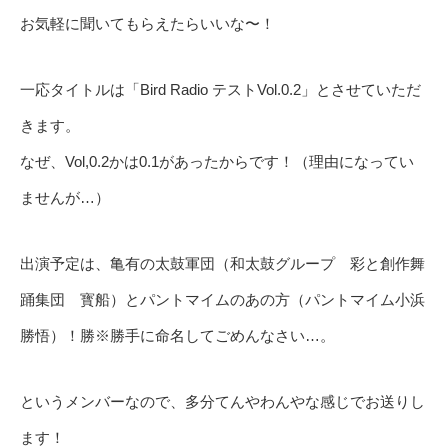
お気軽に聞いてもらえたらいいな〜！
一応タイトルは「Bird Radio テストVol.0.2」とさせていただ
きます。
なぜ、Vol,0.2かは0.1があったからです！（理由になってい
ませんが…）
出演予定は、亀有の太鼓軍団（和太鼓グループ 彩と創作舞
踊集団 寳船）とパントマイムのあの方（パントマイム小浜
勝悟）！勝※勝手に命名してごめんなさい…。
というメンバーなので、多分てんやわんやな感じでお送りし
ます！