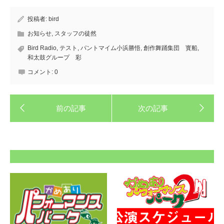
投稿者:
bird
お知らせ
,
スタッフの徒然
Bird Radio
,
テスト
,
パントマイム小浜勝悟
,
創作舞踊集団 寳船
,
和太鼓グループ 彩
コメント:
0