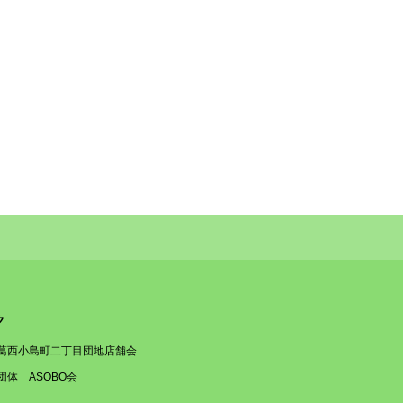
ク
葛西小島町二丁目団地店舗会
団体 ASOBO会