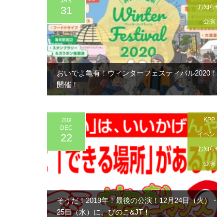
JAN
お知ら
31
公演
おいでよ亀有！ウィンターフェスティバル2020
開催！
KPP
2019
DEC
イベン
22
お知ら
公演
そうだ！2019年！最後の公演！12月24日（火）
25日（水）に、ぴのこ&JT！