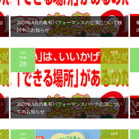
知
2020年4月の亀有パフォーマンスの公演について検
討中のお知らせ
KPP
2020
FEB
ト
イベント
28
せ
お知らせ
公演
い
2020年3月の亀有パフォーマンスパーク公演につい
てのお知らせ
ト
KPP
2020