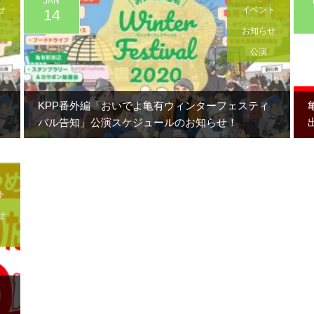
JAN
せ
イベント
14
お知らせ
公演
！
KPP番外編「おいでよ亀有ウィンターフェスティ
バル告知」公演スケジュールのお知らせ！
ト
せ
・