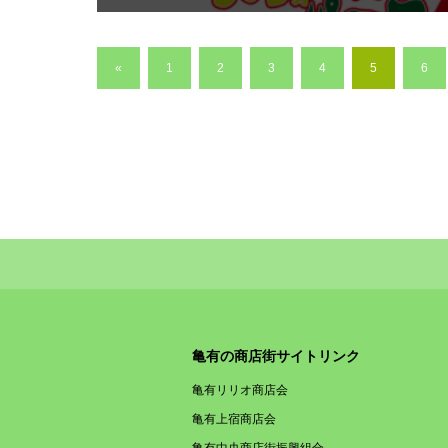
«
1
2
3
4
5
6
亀有の商店街サイトリンク
亀有リリオ商店会
亀有上宿商店会