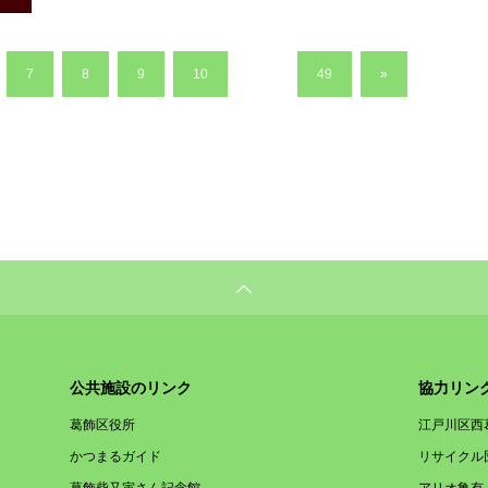
7
8
9
10
…
49
»
公共施設のリンク
協力リン
葛飾区役所
江戸川区西
かつまるガイド
リサイクル