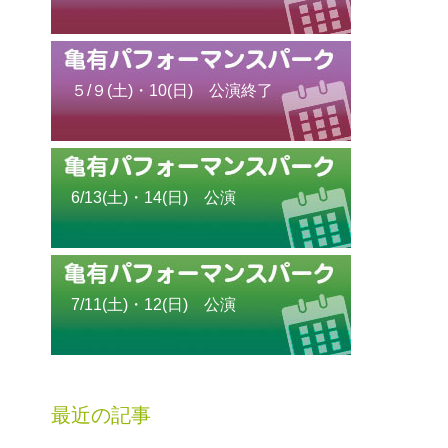
５/９(土)・10(日) 公演終了
6/13(土)・14(日) 公演
7/11(土)・12(日) 公演
最近の記事