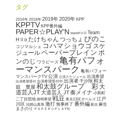
タグ
2020年
2019年
KPP
2016年
2018年
KPPTV
KPP番外編
PAPER☆PLAY'N
Team
teamHⅡO
ぴのこ
たけちゃん
つっちょ
HⅡo
コハマショウゴ
スケ
コジマルシェ
ペーパープレイン
ポ
ジュール
亀有パフォ
ンのじ
ワラビーズ
ーマンスパーク
亀有パフォー
公演
マンスパークTV
出演希望
公演スケジュール
出演者
和太
千沙翔
出演希望受付中
出演希望受付
和太鼓グループ 彩
大
鼓 豊屋
道芸人JT
奏メイナ
大道芸人 JT
小島町
戦豆
江戸
二丁目団地
徳明希望
東京23区ガールズ
番外編
川区
激打
無事終了
麻生
法師山真珠
配信
まさのり
ＰＡＰＥＲ☆ＰＬＡY’N